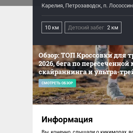
Карелия, Петрозаводск, п. Лососси
10 км
Детский забег
2 км
Обзор: ТОП Кроссовки для 
2026, бега по пересеченной
скайраннинга и ультра-тре
СМОТРЕТЬ ОБЗОР
Информация
Вы, конечно, слышали о кикиморах, в