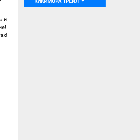
КИКИМОРА ТРЕЙЛ
» и
ие!
ах!