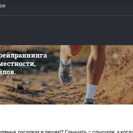
ное
трейлраннинга
 местности,
йлов.
одяных, русалках и леших!? Слышать – слышали, а когда