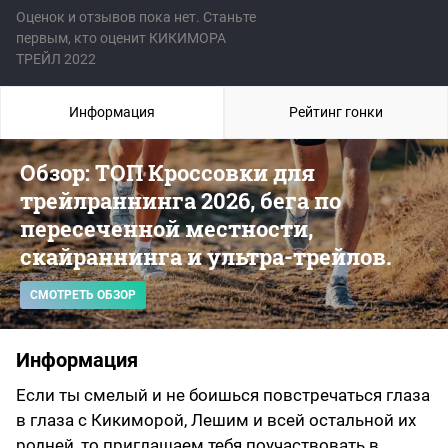
Оценок и отзывов пока нет. Станьте
первым, кто оценит КИКИМОРА
ТРЕЙЛ 2022
Информация
Рейтинг гонки
Обзор: ТОП Кроссовки для
трейлраннинга 2026, бега по
пересеченной местности,
скайраннинга и ультра-трейлов.
СМОТРЕТЬ ОБЗОР
Информация
Если ты смелый и не боишься повстречаться глаза
в глаза с Кикиморой, Лешим и всей остальной их
родней, то приглашаем тебя поучаствовать в