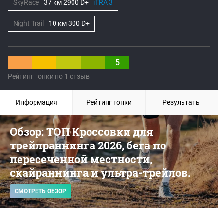
SkyRace
37 км 2900 D+
iTRA 3
Night Trail
10 км 300 D+
5
Рейтинг гонки по 1 отзыв
Информация
Рейтинг гонки
Результаты
Обзор: ТОП Кроссовки для
трейлраннинга 2026, бега по
пересеченной местности,
скайраннинга и ультра-трейлов.
СМОТРЕТЬ ОБЗОР