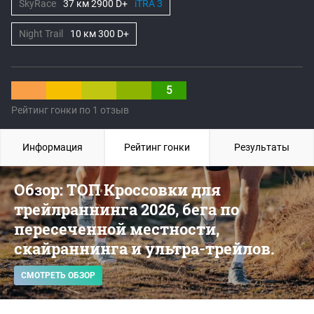
SkyRace
37 км 2900 D+
iTRA 3
Night Trail
10 км 300 D+
5
Рейтинг гонки по 1 отзыв
Информация
Рейтинг гонки
Результаты
Обзор: ТОП Кроссовки для
трейлраннинга 2026, бега по
пересеченной местности,
скайраннинга и ультра-трейлов.
СМОТРЕТЬ ОБЗОР