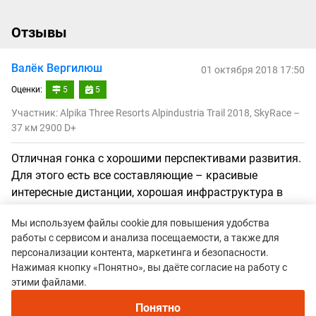
Отзывы
Валёк Вергилюш
01 октября 2018 17:50
Оценки:
5
5
Участник: Alpika Three Resorts Alpindustria Trail 2018, SkyRace –
37 км 2900 D+
Отличная гонка с хорошими перспективами развития.
Для этого есть все составляющие – красивые
интересные дистанции, хорошая инфраструктура в
месте проведения и удобная логистика, отличная
Мы используем файлы cookie для повышения удобства
команда организаторов, которые знают как надо.
работы с сервисом и анализа посещаемости, а также для
персонализации контента, маркетинга и безопасности.
Нажимая кнопку «Понятно», вы даёте согласие на работу с
этими файлами.
Все гонки
Понятно
Alpika Three Resorts Alpindustria Trail