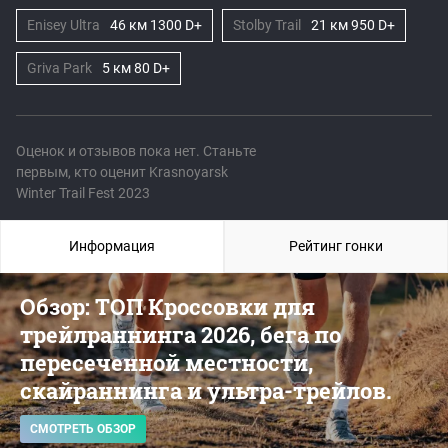
Enisey Ultra
46 км 1300 D+
Stolby Trail
21 км 950 D+
Griva Park
5 км 80 D+
Оценок и отзывов пока нет. Станьте
первым, кто оценит Krasnoyarsk
Winter Trail Fest 2023
Информация
Рейтинг гонки
Обзор: ТОП Кроссовки для
трейлраннинга 2026, бега по
пересеченной местности,
скайраннинга и ультра-трейлов.
СМОТРЕТЬ ОБЗОР