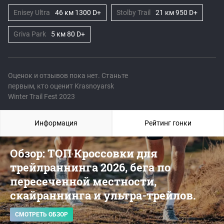
Enisey Ultra
46 км 1300 D+
Stolby Trail
21 км 950 D+
Griva Park
5 км 80 D+
Оценок и отзывов пока нет. Станьте
первым, кто оценит Krasnoyarsk
Winter Trail Fest 2023
Информация
Рейтинг гонки
Обзор: ТОП Кроссовки для
трейлраннинга 2026, бега по
пересеченной местности,
скайраннинга и ультра-трейлов.
СМОТРЕТЬ ОБЗОР