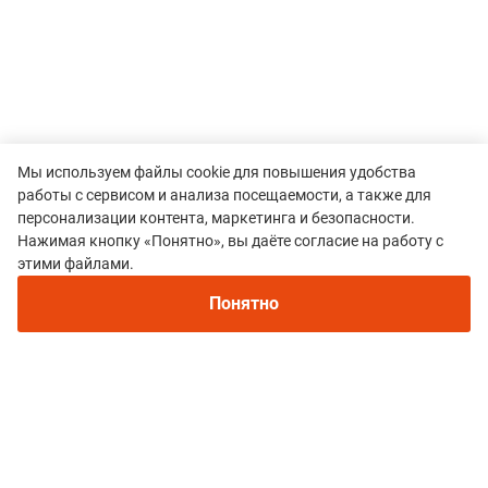
Мы используем файлы cookie для повышения удобства
работы с сервисом и анализа посещаемости, а также для
персонализации контента, маркетинга и безопасности.
Нажимая кнопку «Понятно», вы даёте согласие на работу с
Рекомендуем
этими файлами.
Непромокаемые кроссовки для бега зимой и
трейлраннинга 2026. Для города и
Понятно
бездорожья - с мембраной и шипами
Все гонки
Krasnoyarsk Winter Trail Fest