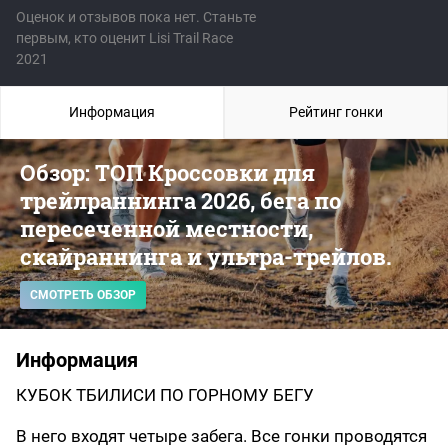
Оценок и отзывов пока нет. Станьте
первым, кто оценит Lisi Trail Race
2021
Информация
Рейтинг гонки
Обзор: ТОП Кроссовки для
трейлраннинга 2026, бега по
пересеченной местности,
скайраннинга и ультра-трейлов.
СМОТРЕТЬ ОБЗОР
Информация
КУБОК ТБИЛИСИ ПО ГОРНОМУ БЕГУ
В него входят четыре забега. Все гонки проводятся