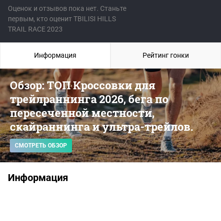
Оценок и отзывов пока нет. Станьте
первым, кто оценит TBILISI HILLS
TRAIL RACE 2023
Информация
Рейтинг гонки
Обзор: ТОП Кроссовки для
трейлраннинга 2026, бега по
пересеченной местности,
скайраннинга и ультра-трейлов.
СМОТРЕТЬ ОБЗОР
Информация