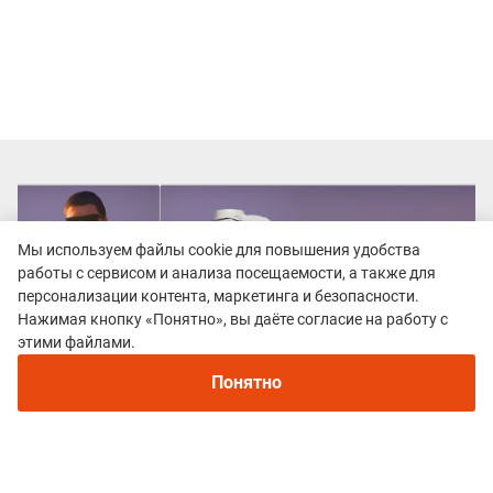
Мы используем файлы cookie для повышения удобства
работы с сервисом и анализа посещаемости, а также для
персонализации контента, маркетинга и безопасности.
Нажимая кнопку «Понятно», вы даёте согласие на работу с
Рекомендуем
этими файлами.
Непромокаемые кроссовки для бега зимой и
трейлраннинга 2026. Для города и
Понятно
бездорожья - с мембраной и шипами
Все гонки
Серия гонок TrailLab