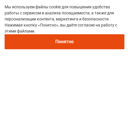
Мы используем файлы cookie для повышения удобства
работы с сервисом и анализа посещаемости, а также для
персонализации контента, маркетинга и безопасности.
Нажимая кнопку «Понятно», вы даёте согласие на работу с
этими файлами.
Все гонки
Понятно
МАРАФОН "ДЖЕЙРАХ"
Политика конфиденциальности
© 2015–2026 mountain-race.ru
Полное или частичное копирование материалов сайта «mountain-race.ru»
разрешено только при обязательном указании источника и прямой
ссылки на исходный материал.