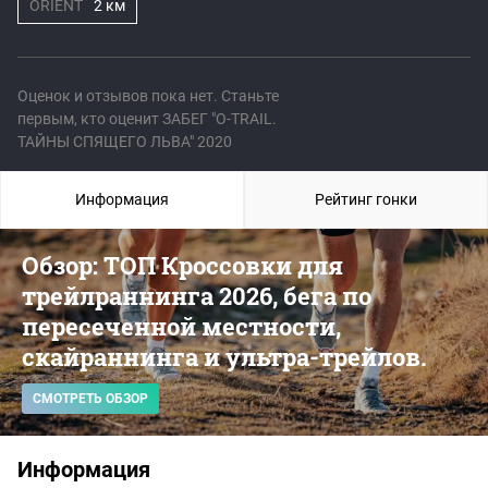
ORIENT
2 км
Оценок и отзывов пока нет. Станьте
первым, кто оценит ЗАБЕГ "O-TRAIL.
ТАЙНЫ СПЯЩЕГО ЛЬВА" 2020
Информация
Рейтинг гонки
Обзор: ТОП Кроссовки для
трейлраннинга 2026, бега по
пересеченной местности,
скайраннинга и ультра-трейлов.
СМОТРЕТЬ ОБЗОР
Информация