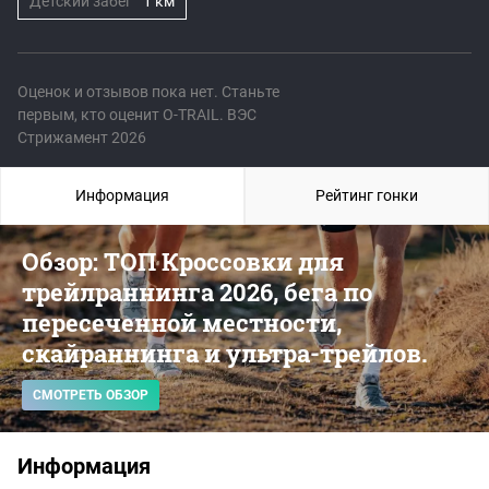
Детский забег
1 км
Оценок и отзывов пока нет. Станьте
первым, кто оценит O-TRAIL. ВЭС
Стрижамент 2026
Информация
Рейтинг гонки
Обзор: ТОП Кроссовки для
трейлраннинга 2026, бега по
пересеченной местности,
скайраннинга и ультра-трейлов.
СМОТРЕТЬ ОБЗОР
Информация