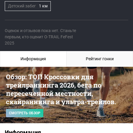
Детский забег
1 км
Оценок и отзывов пока нет. Станьте
первым, кто оценит O-TRAIL FeFest
2025
Информация
Рейтинг гонки
Обзор: ТОП Кроссовки для
трейлраннинга 2026, бега по
пересеченной местности,
скайраннинга и ультра-трейлов.
СМОТРЕТЬ ОБЗОР
Информация