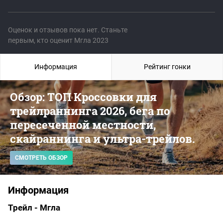
Оценок и отзывов пока нет. Станьте
первым, кто оценит Мгла 2023
Информация
Рейтинг гонки
Обзор: ТОП Кроссовки для
трейлраннинга 2026, бега по
пересеченной местности,
скайраннинга и ультра-трейлов.
СМОТРЕТЬ ОБЗОР
Информация
Трейл - Мгла