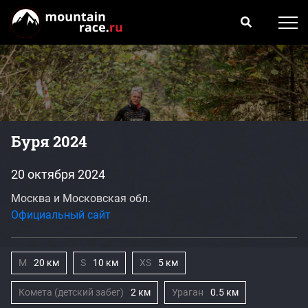
Буря 2024
20 октября 2024
Москва и Московская обл.
Официальный сайт
M
20 км
S
10 км
XS
5 км
Комета (детский забег)
2 км
Ураган
0.5 км