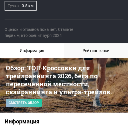
Тучка
0.5 км
Оценок и отзывов пока нет. Станьте
первым, кто оценит Буря 2024
Информация
Рейтинг гонки
Обзор: ТОП Кроссовки для
трейлраннинга 2026, бега по
пересеченной местности,
скайраннинга и ультра-трейлов.
СМОТРЕТЬ ОБЗОР
Информация