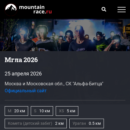
Мгла 2026
25 апреля 2026
Москва и Московская обл., СК "Альфа-Битца"
Официальный сайт
M
20 км
S
10 км
XS
5 км
Комета (детский забег)
2 км
Ураган
0.5 км