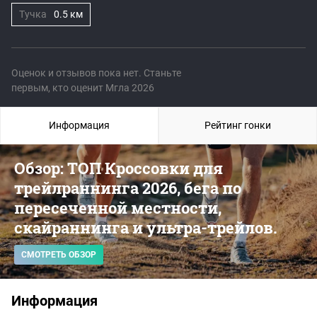
Тучка
0.5 км
Оценок и отзывов пока нет. Станьте
первым, кто оценит Мгла 2026
Информация
Рейтинг гонки
Обзор: ТОП Кроссовки для
трейлраннинга 2026, бега по
пересеченной местности,
скайраннинга и ультра-трейлов.
СМОТРЕТЬ ОБЗОР
Информация