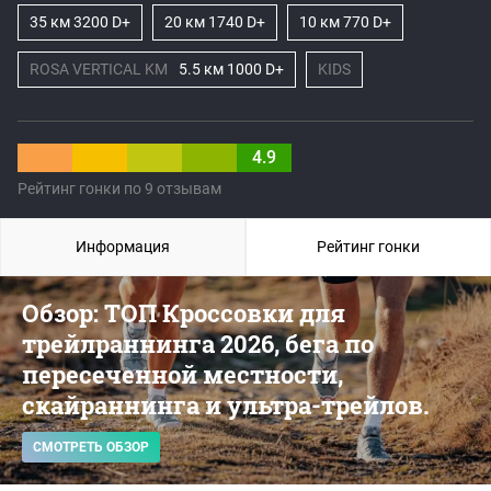
35 км 3200 D+
20 км 1740 D+
10 км 770 D+
ROSA VERTICAL KM
5.5 км 1000 D+
KIDS
4.9
Рейтинг гонки по 9 отзывам
Информация
Рейтинг гонки
Обзор: ТОП Кроссовки для
трейлраннинга 2026, бега по
пересеченной местности,
скайраннинга и ультра-трейлов.
СМОТРЕТЬ ОБЗОР