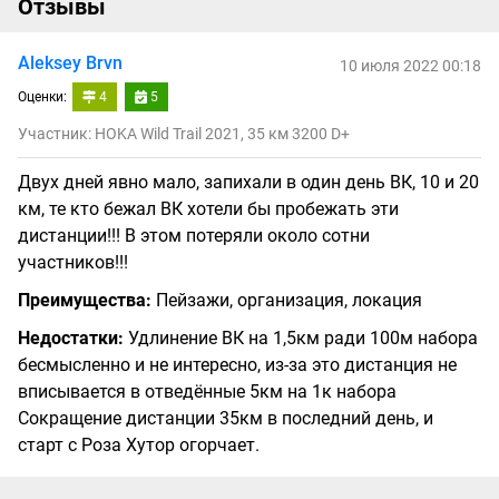
Отзывы
Aleksey Brvn
10 июля 2022 00:18
Оценки:
4
5
Участник: HOKA Wild Trail 2021, 35 км 3200 D+
Двух дней явно мало, запихали в один день ВК, 10 и 20
км, те кто бежал ВК хотели бы пробежать эти
дистанции!!! В этом потеряли около сотни
участников!!!
Преимущества:
Пейзажи, организация, локация
Недостатки:
Удлинение ВК на 1,5км ради 100м набора
бесмысленно и не интересно, из-за это дистанция не
вписывается в отведённые 5км на 1к набора
Сокращение дистанции 35км в последний день, и
старт с Роза Хутор огорчает.