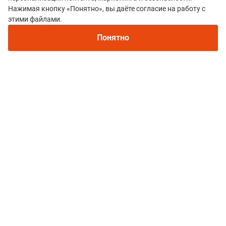
Нажимая кнопку «Понятно», вы даёте согласие на работу с
этими файлами.
Дмитрий Брегеда
15 сентября 2020 22:09
Понятно
Оценки:
5
5
Участник: HOKA WILD TRAIL 2020, TRAIL – 34 км 3100 D+
Отличная организация всех составляющих праздника-
локация, трассы, пункты питания, стартовый пакет,
стартовая зона, экспо, конкуренция и массовость
Преимущества:
Сложность, «дикость»,
инфраструктура курорта Роза Хутор. Доступная
Локация для приезда/прилёта из других регионов
Петр Артеменко
05 октября 2019 14:11
Оценки:
4
5
Участник: SALOMON WILD TRAIL 2019, TRAIL – 27 км 2500 D+