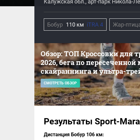
Калужская обл., арт-парк Никола-Л
Бобур
110 км
iTRA 4
Жар-птиц
Обзор: ТОП Кроссовки для 
2026, бега по пересеченной
скайраннинга и ультра-тре
СМОТРЕТЬ ОБЗОР
Результаты Sport-Maraf
Дистанция Бобур 106 км: