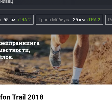
енивец
а
55 км
iTRA 2
Тропа Мёбиуса
35 км
iTRA 2
Р
трейлраннинга
 местности,
йлов.
on Trail 2018