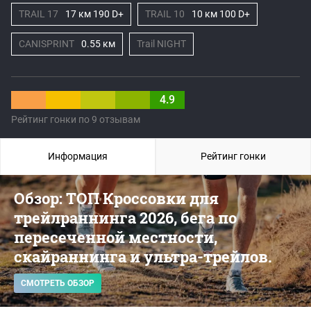
TRAIL 17
17 км 190 D+
TRAIL 10
10 км 100 D+
CANISPRINT
0.55 км
Trail NIGHT
4.9
Рейтинг гонки по 9 отзывам
Информация
Рейтинг гонки
Обзор: ТОП Кроссовки для
трейлраннинга 2026, бега по
пересеченной местности,
скайраннинга и ультра-трейлов.
СМОТРЕТЬ ОБЗОР