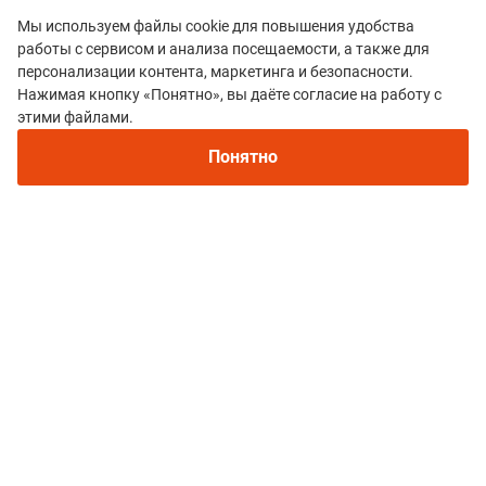
Мы используем файлы cookie для повышения удобства
работы с сервисом и анализа посещаемости, а также для
персонализации контента, маркетинга и безопасности.
Нажимая кнопку «Понятно», вы даёте согласие на работу с
этими файлами.
Все гонки
Понятно
ТРЕЙЛ "ШИГИРСКИЙ ИДОЛ"
Политика конфиденциальности
© 2015–2026 mountain-race.ru
Полное или частичное копирование материалов сайта «mountain-race.ru»
разрешено только при обязательном указании источника и прямой
ссылки на исходный материал.