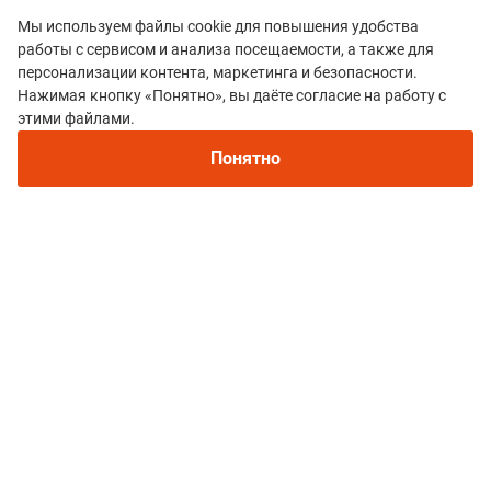
Мы используем файлы cookie для повышения удобства
работы с сервисом и анализа посещаемости, а также для
персонализации контента, маркетинга и безопасности.
Нажимая кнопку «Понятно», вы даёте согласие на работу с
этими файлами.
Все гонки
Понятно
ТРЕЙЛ "ШИГИРСКИЙ ИДОЛ"
Политика конфиденциальности
© 2015–2026 mountain-race.ru
Полное или частичное копирование материалов сайта «mountain-race.ru»
разрешено только при обязательном указании источника и прямой
ссылки на исходный материал.