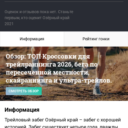
Оценок и отзывов пока нет. Станьте
первым, кто оценит Озёрный край
2021
Информация
Рейтинг гонки
Обзор: ТОП Кроссовки для
трейлраннинга 2026, бега по
пересеченной местности,
скайраннинга и ультра-трейлов.
СМОТРЕТЬ ОБЗОР
Информация
Трейловый забег Озёрный край – забег с хорошей
историей. Забег существует четыре года, дважды