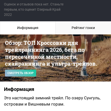
Оценок и отзывов пока нет. Станьте
первым, кто оценит Озерный Край
2022
Информация
Рейтинг гонки
Обзор: ТОП Кроссовки для
трейлраннинга 2026, бега по
пересеченной местности,
скайраннинга и ультра-трейлов.
СМОТРЕТЬ ОБЗОР
Информация
Это настоящий зимний трейл. По озеру Сунгуль,
островам и Вишневым горам.