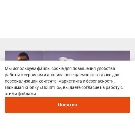
Мы используем файлы cookie для повышения удобства
работы с сервисом и анализа посещаемости, а также для
персонализации контента, маркетинга и безопасности.
Нажимая кнопку «Понятно», вы даёте согласие на работу с
Рекомендуем
этими файлами.
Непромокаемые кроссовки для бега зимой и
трейлраннинга 2026. Для города и
Понятно
бездорожья - с мембраной и шипами
Все гонки
UrbanTrail