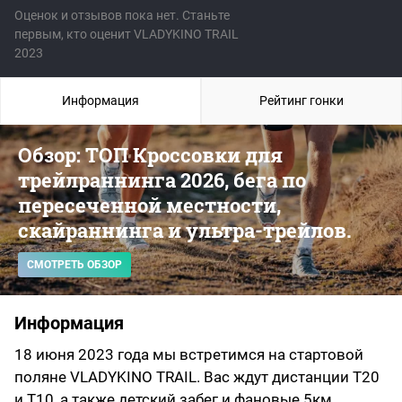
Оценок и отзывов пока нет. Станьте
первым, кто оценит VLADYKINO TRAIL
2023
Информация
Рейтинг гонки
Обзор: ТОП Кроссовки для
трейлраннинга 2026, бега по
пересеченной местности,
скайраннинга и ультра-трейлов.
СМОТРЕТЬ ОБЗОР
Информация
18 июня 2023 года мы встретимся на стартовой
поляне VLADYKINO TRAIL. Вас ждут дистанции Т20
и Т10, а также детский забег и фановые 5км.