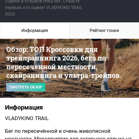
Оценок и отзывов пока нет. Станьте
первым, кто оценит VLADYKINO TRAIL
2025
Информация
Рейтинг гонки
Обзор: ТОП Кроссовки для
трейлраннинга 2026, бега по
пересеченной местности,
скайраннинга и ультра-трейлов.
СМОТРЕТЬ ОБЗОР
Информация
VLADYKINO TRAIL
Бег по пересечённой и очень живописной
местности. Мероприятие для активного отдыха на