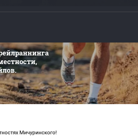
трейлраннинга
 местности,
йлов.
тностях Мичуринского!