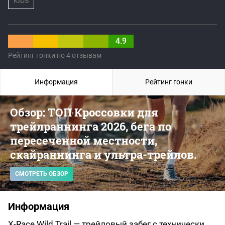
KIDS
4.9
Рейтинг гонки по 4 отзывам
Информация
Рейтинг гонки
Обзор: ТОП Кроссовки для
трейлраннинга 2026, бега по
пересеченной местности,
скайраннинга и ультра-трейлов.
СМОТРЕТЬ ОБЗОР
Информация
X-Race Wild Trail — трейловый забег с технически