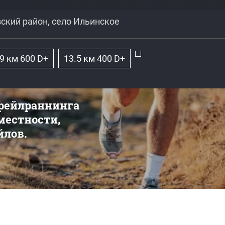
ский район, село Ильинское
9 км 600 D+
13.5 км 400 D+
трейлраннинга
 местности,
йлов.