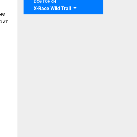
Все гонки
X-Race Wild Trail
ые
тоит