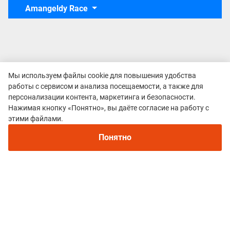
Amangeldy Race
Мы используем файлы cookie для повышения удобства
работы с сервисом и анализа посещаемости, а также для
персонализации контента, маркетинга и безопасности.
Нажимая кнопку «Понятно», вы даёте согласие на работу с
Рекомендуем
этими файлами.
Непромокаемые кроссовки для бега зимой и
трейлраннинга 2026. Для города и
Понятно
бездорожья - с мембраной и шипами
Политика конфиденциальности
© 2015–2026 mountain-race.ru
Полное или частичное копирование материалов сайта «mountain-race.ru»
разрешено только при обязательном указании источника и прямой
ссылки на исходный материал.