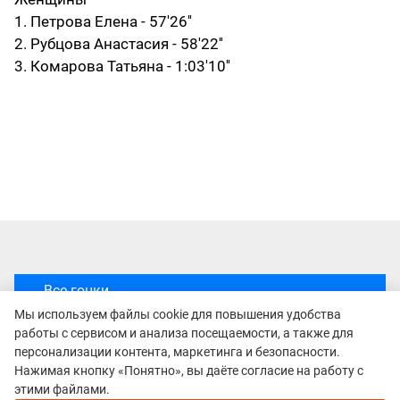
1. Петрова Елена - 57'26''
2. Рубцова Анастасия - 58'22''
3. Комарова Татьяна - 1:03'10''
Все гонки
Amangeldy Race
Мы используем файлы cookie для повышения удобства
работы с сервисом и анализа посещаемости, а также для
персонализации контента, маркетинга и безопасности.
Нажимая кнопку «Понятно», вы даёте согласие на работу с
Рекомендуем
этими файлами.
Непромокаемые кроссовки для бега зимой и