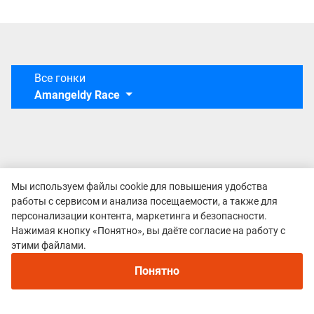
Все гонки
Amangeldy Race
Мы используем файлы cookie для повышения удобства
работы с сервисом и анализа посещаемости, а также для
персонализации контента, маркетинга и безопасности.
Нажимая кнопку «Понятно», вы даёте согласие на работу с
Рекомендуем
этими файлами.
Непромокаемые кроссовки для бега зимой и
трейлраннинга 2026. Для города и
Понятно
бездорожья - с мембраной и шипами
Политика конфиденциальности