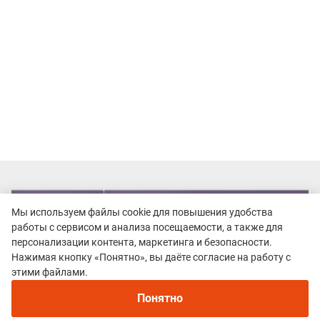
Мы используем файлы cookie для повышения удобства
работы с сервисом и анализа посещаемости, а также для
персонализации контента, маркетинга и безопасности.
Нажимая кнопку «Понятно», вы даёте согласие на работу с
Рекомендуем
этими файлами.
Непромокаемые кроссовки для бега зимой и
трейлраннинга 2026. Для города и
Понятно
бездорожья - с мембраной и шипами