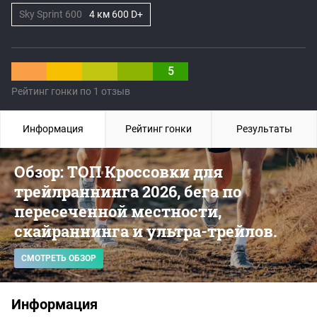
Sky Sprint 600
4 км 600 D+
5
Рейтинг гонки по 1 отзыв
Информация
Рейтинг гонки
Результаты
Обзор: ТОП Кроссовки для
трейлраннинга 2026, бега по
пересеченной местности,
скайраннинга и ультра-трейлов.
СМОТРЕТЬ ОБЗОР
Информация