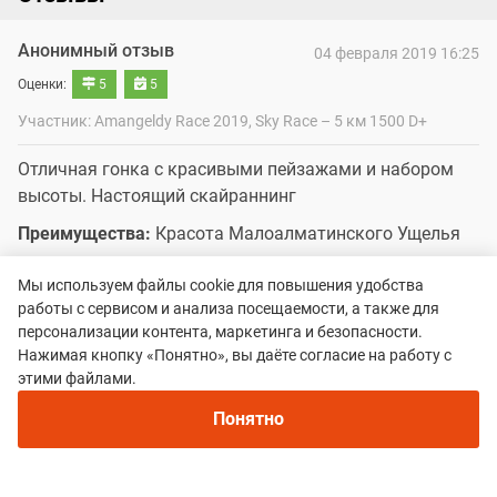
Анонимный отзыв
04 февраля 2019 16:25
Оценки:
5
5
Участник: Amangeldy Race 2019, Sky Race – 5 км 1500 D+
Отличная гонка с красивыми пейзажами и набором
высоты. Настоящий скайраннинг
Преимущества:
Красота Малоалматинского Ущелья
Недостатки:
10 минутная задержка старта.
Мы используем файлы cookie для повышения удобства
Отсутствие медали в 2019
работы с сервисом и анализа посещаемости, а также для
персонализации контента, маркетинга и безопасности.
Нажимая кнопку «Понятно», вы даёте согласие на работу с
Рекомендуем
этими файлами.
Непромокаемые кроссовки для бега зимой и
Все гонки
трейлраннинга 2026. Для города и
Понятно
Amangeldy Race
бездорожья - с мембраной и шипами