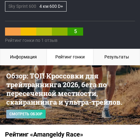
Sky Sprint 600
4 км 600 D+
5
Рейтинг гонки по 1 отзыв
Информация
Рейтинг гонки
Результаты
Обзор: ТОП Кроссовки для
трейлраннинга 2026, бега по
пересеченной местности,
скайраннинга и ультра-трейлов.
СМОТРЕТЬ ОБЗОР
Рейтинг «Amangeldy Race»