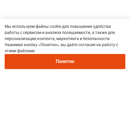
Мы используем файлы cookie для повышения удобства
работы с сервисом и анализа посещаемости, а также для
персонализации контента, маркетинга и безопасности.
Нажимая кнопку «Понятно», вы даёте согласие на работу с
этими файлами.
Понятно
Все гонки
FOUR SEASONS DAB VERTICAL
Политика конфиденциальности
© 2015–2026 mountain-race.ru
Полное или частичное копирование материалов сайта «mountain-race.ru»