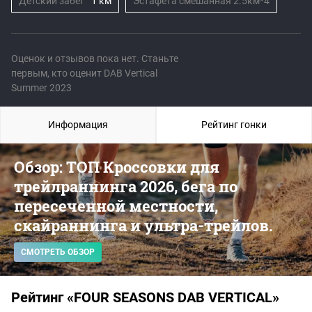
Детский забег
1 км
Эстафета смешанная 2.5км*4
Оценок и отзывов пока нет. Станьте
первым, кто оценит DAB Vertical
Summer 2023
Информация
Рейтинг гонки
Обзор: ТОП Кроссовки для
трейлраннинга 2026, бега по
пересеченной местности,
скайраннинга и ультра-трейлов.
СМОТРЕТЬ ОБЗОР
Рейтинг «FOUR SEASONS DAB VERTICAL»