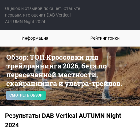
Оценок и отзывов пока нет. Станьте
первым, кто оценит DAB Vertical
AUTUMN Night 2024
Информация
Рейтинг гонки
Обзор: ТОП Кроссовки для
трейлраннинга 2026, бега по
пересеченной местности,
скайраннинга и ультра-трейлов.
СМОТРЕТЬ ОБЗОР
Результаты DAB Vertical AUTUMN Night
2024