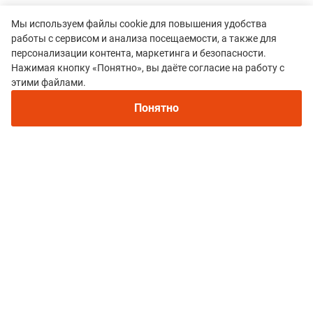
Мы используем файлы cookie для повышения удобства
работы с сервисом и анализа посещаемости, а также для
персонализации контента, маркетинга и безопасности.
Нажимая кнопку «Понятно», вы даёте согласие на работу с
Рекомендуем
этими файлами.
Непромокаемые кроссовки для бега зимой и
Все гонки
трейлраннинга 2026. Для города и
Понятно
FOUR SEASONS DAB VERTICAL
бездорожья - с мембраной и шипами
Политика конфиденциальности
© 2015–2026 mountain-race.ru
Полное или частичное копирование материалов сайта «mountain-race.ru»
разрешено только при обязательном указании источника и прямой
ссылки на исходный материал.