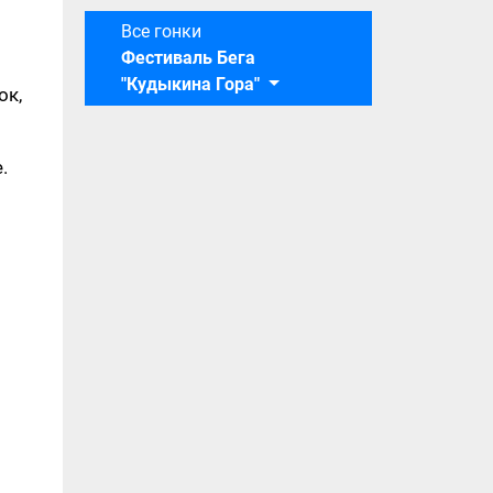
Все гонки
Фестиваль Бега
"Кудыкина Гора"
ок,
.