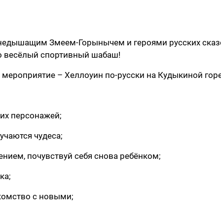
гнедышащим Змеем-Горынычем и героями русских сказ
о весёлый спортивный шабаш!
 мероприятие – Хеллоуин по-русски на Кудыкиной горе
 их персонажей;
лучаются чудеса;
нием, почувствуй себя снова ребёнком;
ка;
комство с новыми;