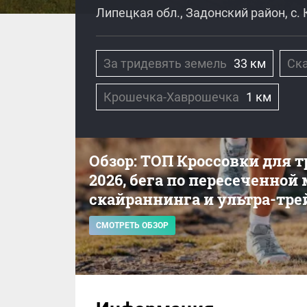
Липецкая обл., Задонский район, с
За тридевять земель
33 км
Ск
Крошечка-Хаврошечка
1 км
Обзор: ТОП Кроссовки для 
2026, бега по пересеченной
скайраннинга и ультра-тре
СМОТРЕТЬ ОБЗОР