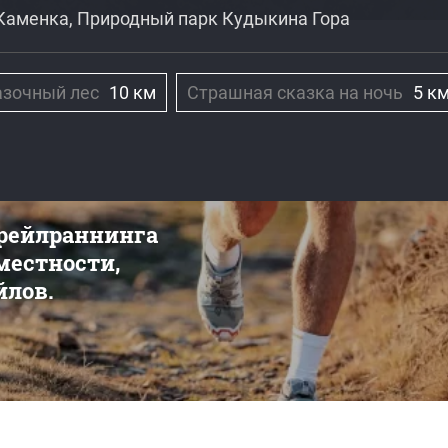
. Каменка, Природный парк Кудыкина Гора
азочный лес
10 км
Страшная сказка на ночь
5 к
трейлраннинга
 местности,
йлов.