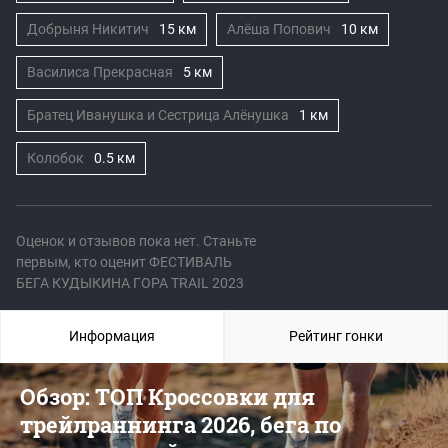
Добрыня Никитич
15 км
Алёша Попович
10 км
Василиса Прекрасная
5 км
Братец Иванушка и Сестрица Алёнушка
1 км
Колобок
0.5 км
Оценок и отзывов пока нет. Станьте
первым, кто оценит ФЕСТИВАЛЬ
БЕГА КУДЫКИНА ГОРА TRAIL 2023
Информация
Рейтинг гонки
Обзор: ТОП Кроссовки для
трейлраннинга 2026, бега по