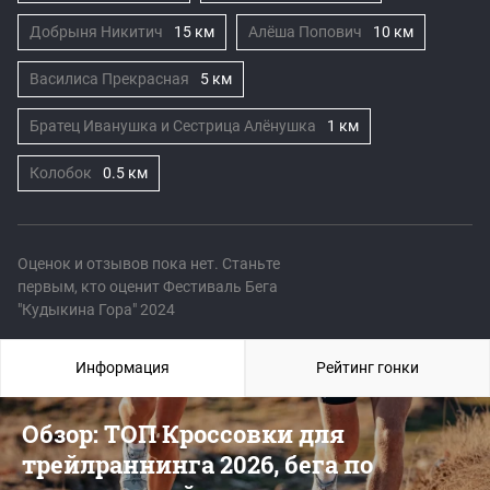
Добрыня Никитич
15 км
Алёша Попович
10 км
Василиса Прекрасная
5 км
Братец Иванушка и Сестрица Алёнушка
1 км
Колобок
0.5 км
Оценок и отзывов пока нет. Станьте
первым, кто оценит Фестиваль Бега
"Кудыкина Гора" 2024
Информация
Рейтинг гонки
Обзор: ТОП Кроссовки для
трейлраннинга 2026, бега по