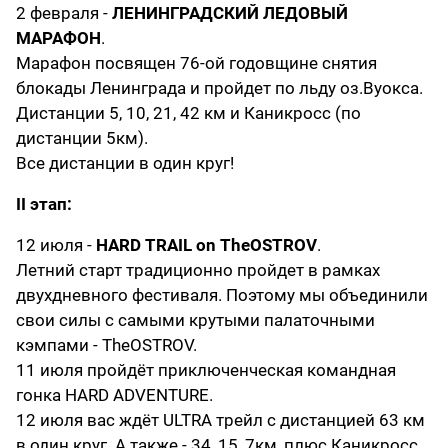
2 февраля -
ЛЕНИНГРАДСКИЙ ЛЕДОВЫЙ
МАРАФОН
.
Марафон посвящен 76-ой годовщине снятия
блокады Ленинграда и пройдет по льду оз.Вуокса.
Дистанции 5, 10, 21, 42 км и Каникросс (по
дистанции 5км).
Все дистанции в один круг!
II этап:
12 июля -
HARD TRAIL on TheOSTROV
.
Летний старт традиционно пройдет в рамках
двухдневного фестиваля. Поэтому мы объединили
свои силы с самыми крутыми палаточными
кэмпами - TheOSTROV.
11 июля пройдёт приключенческая командная
гонка HARD ADVENTURE.
12 июля вас ждёт ULTRA трейл с дистанцией 63 км
в один круг. А также - 34, 15, 7км, плюс Каникросс