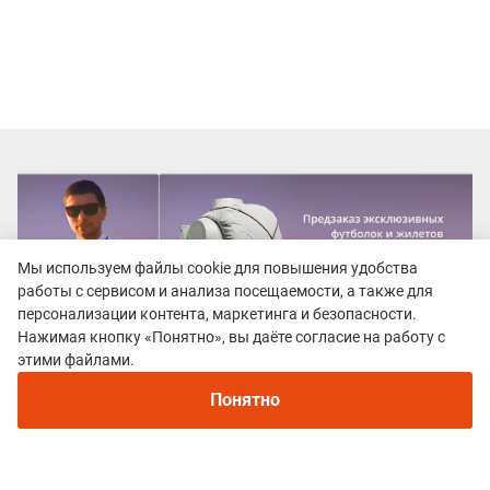
Мы используем файлы cookie для повышения удобства
работы с сервисом и анализа посещаемости, а также для
персонализации контента, маркетинга и безопасности.
Нажимая кнопку «Понятно», вы даёте согласие на работу с
Рекомендуем
этими файлами.
Непромокаемые кроссовки для бега зимой и
трейлраннинга 2026. Для города и
Понятно
бездорожья - с мембраной и шипами
Все гонки
HARD TRAIL