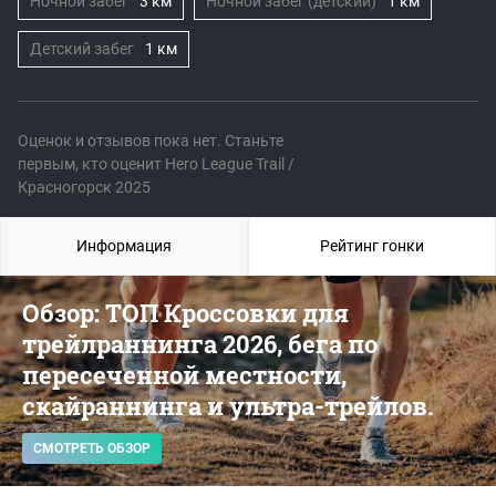
Ночной забег
3 км
Ночной забег (детский)
1 км
Детский забег
1 км
Оценок и отзывов пока нет. Станьте
первым, кто оценит Hero League Trail /
Красногорск 2025
Информация
Рейтинг гонки
Обзор: ТОП Кроссовки для
трейлраннинга 2026, бега по
пересеченной местности,
скайраннинга и ультра-трейлов.
СМОТРЕТЬ ОБЗОР