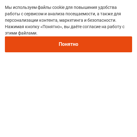
Мы используем файлы cookie для повышения удобства
работы с сервисом и анализа посещаемости, а также для
персонализации контента, маркетинга и безопасности.
Нажимая кнопку «Понятно», вы даёте согласие на работу с
этими файлами.
Все гонки
Понятно
КИКИМОРА ТРЕЙЛ
Политика конфиденциальности
© 2015–2026 mountain-race.ru
Полное или частичное копирование материалов сайта «mountain-race.ru»
разрешено только при обязательном указании источника и прямой
ссылки на исходный материал.