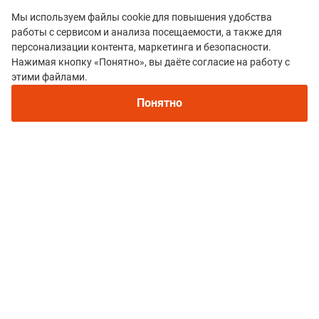
Мы используем файлы cookie для повышения удобства
работы с сервисом и анализа посещаемости, а также для
персонализации контента, маркетинга и безопасности.
Нажимая кнопку «Понятно», вы даёте согласие на работу с
этими файлами.
Все гонки
Понятно
Серия гонок TrailLab
Политика конфиденциальности
© 2015–2026 mountain-race.ru
Полное или частичное копирование материалов сайта «mountain-race.ru»
разрешено только при обязательном указании источника и прямой
ссылки на исходный материал.