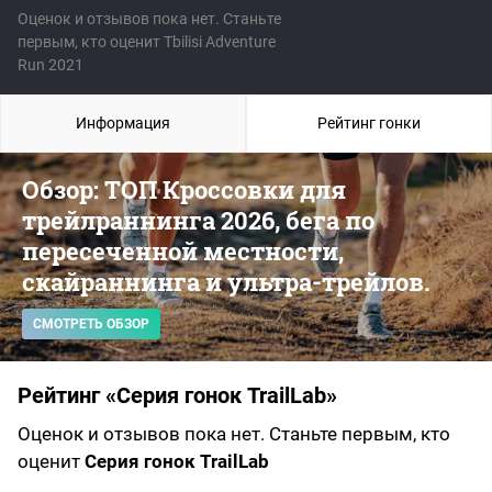
Оценок и отзывов пока нет. Станьте
первым, кто оценит Tbilisi Adventure
Run 2021
Информация
Рейтинг гонки
Обзор: ТОП Кроссовки для
трейлраннинга 2026, бега по
пересеченной местности,
скайраннинга и ультра-трейлов.
СМОТРЕТЬ ОБЗОР
Рейтинг «Серия гонок TrailLab»
Оценок и отзывов пока нет. Станьте первым, кто
оценит
Серия гонок TrailLab