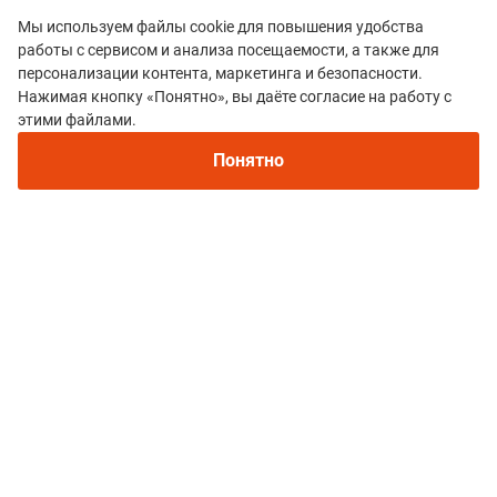
Мы используем файлы cookie для повышения удобства
работы с сервисом и анализа посещаемости, а также для
персонализации контента, маркетинга и безопасности.
Нажимая кнопку «Понятно», вы даёте согласие на работу с
этими файлами.
Все гонки
Понятно
Серия гонок TrailLab
Политика конфиденциальности
© 2015–2026 mountain-race.ru
Полное или частичное копирование материалов сайта «mountain-race.ru»
разрешено только при обязательном указании источника и прямой
ссылки на исходный материал.