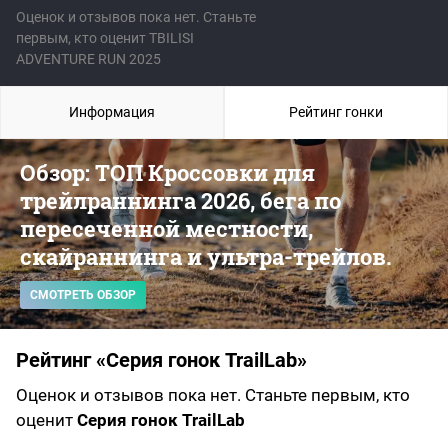
Оценок и отзывов пока нет. Станьте
первым, кто оценит TBILISI
ADVENTURE RUN 2025
Информация
Рейтинг гонки
Обзор: ТОП Кроссовки для
трейлраннинга 2026, бега по
пересеченной местности,
скайраннинга и ультра-трейлов.
СМОТРЕТЬ ОБЗОР
Рейтинг «Серия гонок TrailLab»
Оценок и отзывов пока нет. Станьте первым, кто
оценит
Серия гонок TrailLab