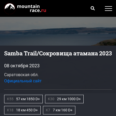
Samba Trail/Сокровища атамана 2023
08 октября 2023
Саратовская обл.
Официальный сайт
K55
57 км 1850 D+
K30
29 км 1000 D+
K18
18 км 450 D+
K7
7 км 160 D+