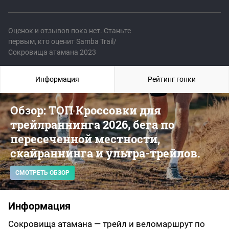
Оценок и отзывов пока нет. Станьте
первым, кто оценит Samba Trail/
Сокровища атамана 2023
Информация
Рейтинг гонки
Обзор: ТОП Кроссовки для
трейлраннинга 2026, бега по
пересеченной местности,
скайраннинга и ультра-трейлов.
СМОТРЕТЬ ОБЗОР
Информация
Сокровища атамана — трейл и веломаршрут по