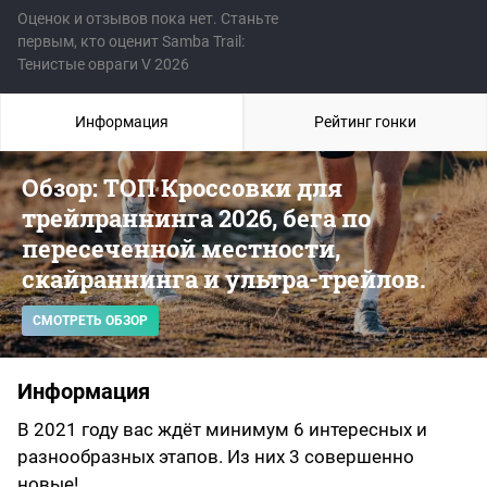
Оценок и отзывов пока нет. Станьте
первым, кто оценит Samba Trail:
Тенистые овраги V 2026
Информация
Рейтинг гонки
Обзор: ТОП Кроссовки для
трейлраннинга 2026, бега по
пересеченной местности,
скайраннинга и ультра-трейлов.
СМОТРЕТЬ ОБЗОР
Информация
В 2021 году вас ждёт минимум 6 интересных и
разнообразных этапов. Из них 3 совершенно
новые!