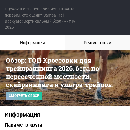
Оценок и отзывов пока нет. Станьте
первым, кто оценит Samba Trail
Backyard: Вертикальный безлимит IV
2026
Информация
Рейтинг гонки
Обзор: ТОП Кроссовки для
трейлраннинга 2026, бега по
пересеченной местности,
скайраннинга и ультра-трейлов.
СМОТРЕТЬ ОБЗОР
Информация
Параметр круга