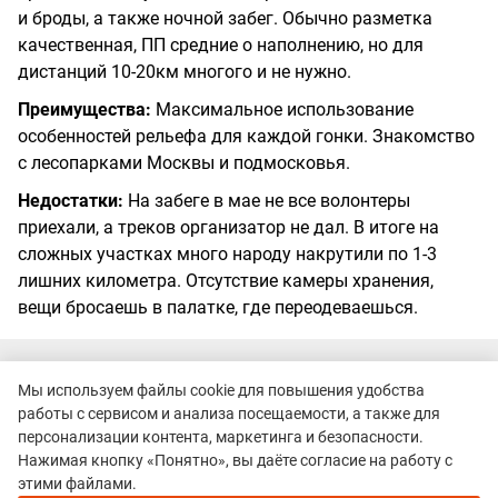
и броды, а также ночной забег. Обычно разметка
качественная, ПП средние о наполнению, но для
дистанций 10-20км многого и не нужно.
Преимущества:
Максимальное использование
особенностей рельефа для каждой гонки. Знакомство
с лесопарками Москвы и подмосковья.
Недостатки:
На забеге в мае не все волонтеры
приехали, а треков организатор не дал. В итоге на
сложных участках много народу накрутили по 1-3
лишних километра. Отсутствие камеры хранения,
вещи бросаешь в палатке, где переодеваешься.
Мы используем файлы cookie для повышения удобства
Евгений Клименко
04 февраля 2019 19:44
работы с сервисом и анализа посещаемости, а также для
персонализации контента, маркетинга и безопасности.
Оценки:
5
5
Нажимая кнопку «Понятно», вы даёте согласие на работу с
Участник: Кубок Неоткрытые края 2019 | Дмитровские дали,
этими файлами.
10 км