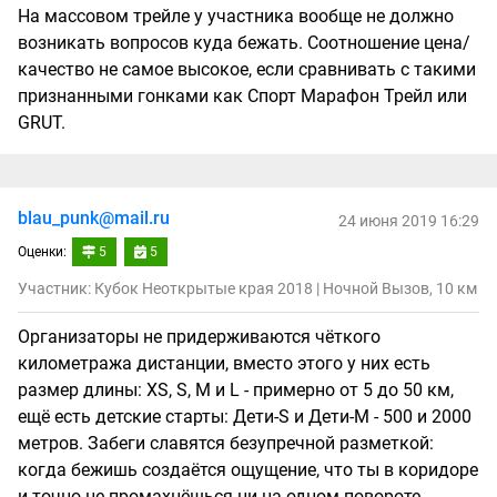
На массовом трейле у участника вообще не должно
возникать вопросов куда бежать. Соотношение цена/
качество не самое высокое, если сравнивать с такими
признанными гонками как Спорт Марафон Трейл или
GRUT.
blau_punk@mail.ru
24 июня 2019 16:29
Оценки:
5
5
Участник: Кубок Неоткрытые края 2018 | Ночной Вызов, 10 км
Организаторы не придерживаются чёткого
километража дистанции, вместо этого у них есть
размер длины: XS, S, M и L - примерно от 5 до 50 км,
ещё есть детские старты: Дети-S и Дети-M - 500 и 2000
метров. Забеги славятся безупречной разметкой:
когда бежишь создаётся ощущение, что ты в коридоре
и точно не промахнёшься ни на одном повороте.