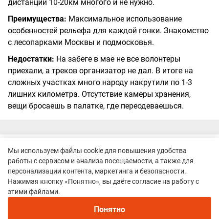
дистанций 10-20км многого и не нужно.
Преимущества:
Максимальное использование
особенностей рельефа для каждой гонки. Знакомство
с лесопарками Москвы и подмосковья.
Недостатки:
На забеге в мае не все волонтеры
приехали, а треков организатор не дал. В итоге на
сложных участках много народу накрутили по 1-3
лишних километра. Отсутствие камеры хранения,
вещи бросаешь в палатке, где переодеваешься.
Евгений Клименко
04 февраля 2019 19:44
Мы используем файлы cookie для повышения удобства
работы с сервисом и анализа посещаемости, а также для
Оценки:
5
5
персонализации контента, маркетинга и безопасности.
Участник: Кубок Неоткрытые края 2019 | Дмитровские дали,
Нажимая кнопку «Понятно», вы даёте согласие на работу с
10 км
этими файлами.
Понятно
Очень красивое место для старта,живописные