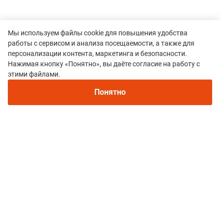
Мы используем файлы cookie для повышения удобства
работы с сервисом и анализа посещаемости, а также для
персонализации контента, маркетинга и безопасности.
Нажимая кнопку «Понятно», вы даёте согласие на работу с
этими файлами.
Все гонки
Понятно
O-TRAIL
Политика конфиденциальности
© 2015–2026 mountain-race.ru
Полное или частичное копирование материалов сайта «mountain-race.ru»
разрешено только при обязательном указании источника и прямой