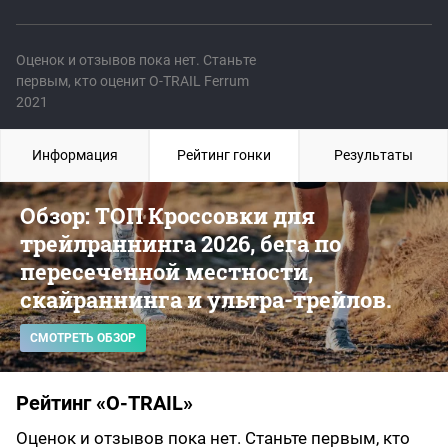
Оценок и отзывов пока нет. Станьте
первым, кто оценит O-TRAIL Ferrum
2021
Информация
Рейтинг гонки
Результаты
Обзор: ТОП Кроссовки для
трейлраннинга 2026, бега по
пересеченной местности,
скайраннинга и ультра-трейлов.
СМОТРЕТЬ ОБЗОР
Рейтинг «O-TRAIL»
Оценок и отзывов пока нет. Станьте первым, кто