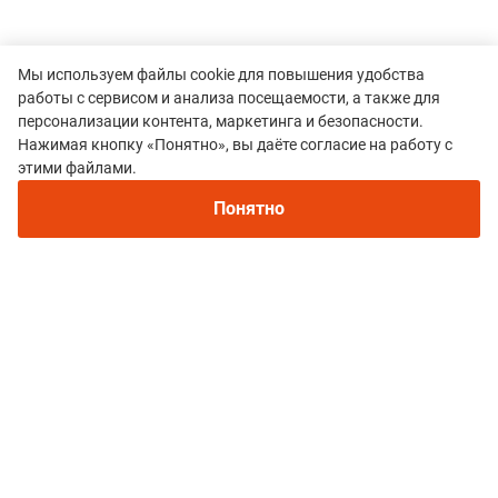
Мы используем файлы cookie для повышения удобства
работы с сервисом и анализа посещаемости, а также для
персонализации контента, маркетинга и безопасности.
Нажимая кнопку «Понятно», вы даёте согласие на работу с
этими файлами.
Все гонки
Понятно
O-TRAIL
Политика конфиденциальности
© 2015–2026 mountain-race.ru
Полное или частичное копирование материалов сайта «mountain-race.ru»
разрешено только при обязательном указании источника и прямой